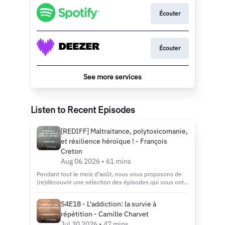
Écouter
Écouter
See more services
Listen to Recent Episodes
[REDIFF] Maltraitance, polytoxicomanie,
et résilience héroïque ! - François
Creton
Aug 06 2026 • 61 mins
Pendant tout le mois d’août, nous vous proposons de
(re)découvrir une sélection des épisodes qui vous ont
le plus marqués, inspirés et accompagnés. Des
témoignages forts, des échanges éclairants et des clés
S4E18 - L'addiction: la survie à
de réflexion toujours aussi actuelles. Que vous soyez
répétition - Camille Charvet
fidèle auditeur ou que vous découvriez le podcast, c’est
l’occasion idéale de plonger dans les épisodes
Jul 30 2026 • 47 mins