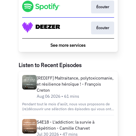
Écouter
Écouter
See more services
Listen to Recent Episodes
[REDIFF] Maltraitance, polytoxicomanie,
et résilience héroïque ! - François
Creton
Aug 06 2026 • 61 mins
Pendant tout le mois d’août, nous vous proposons de
(re)découvrir une sélection des épisodes qui vous ont
le plus marqués, inspirés et accompagnés. Des
témoignages forts, des échanges éclairants et des clés
S4E18 - L'addiction: la survie à
de réflexion toujours aussi actuelles. Que vous soyez
répétition - Camille Charvet
fidèle auditeur ou que vous découvriez le podcast, c’est
l’occasion idéale de plonger dans les épisodes
Jul 30 2026 • 47 mins